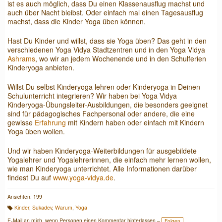
ist es auch möglich, dass Du einen Klassenausflug machst und
auch über Nacht bleibst. Oder einfach mal einen Tagesausflug
machst, dass die Kinder Yoga üben können.
Hast Du Kinder und willst, dass sie Yoga üben? Das geht in den
verschiedenen Yoga Vidya Stadtzentren und in den Yoga Vidya
Ashrams
, wo wir an jedem Wochenende und in den Schulferien
Kinderyoga anbieten.
Willst Du selbst Kinderyoga lehren oder Kinderyoga in Deinen
Schulunterricht integrieren? Wir haben bei Yoga Vidya
Kinderyoga-Übungsleiter-Ausbildungen, die besonders geeignet
sind für pädagogisches Fachpersonal oder andere, die eine
gewisse
Erfahrung
mit Kindern haben oder einfach mit Kindern
Yoga üben wollen.
Und wir haben Kinderyoga-Weiterbildungen für ausgebildete
Yogalehrer und Yogalehrerinnen, die einfach mehr lernen wollen,
wie man Kinderyoga unterrichtet. Alle Informationen darüber
findest Du auf
www.yoga-vidya.de
.
Ansichten: 199
Kinder
,
Sukadev
,
Warum
,
Yoga
T
a
E-Mail an mich, wenn Personen einen Kommentar hinterlassen –
Folgen