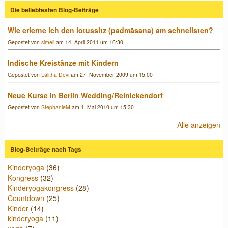
Die beliebtesten Blog-Beiträge
Wie erlerne ich den lotussitz (padmāsana) am schnellsten?
Gepostet von
simeli
am 14. April 2011 um 16:30
Indische Kreistänze mit Kindern
Gepostet von
Lalitha Devi
am 27. November 2009 um 15:00
Neue Kurse in Berlin Wedding/Reinickendorf
Gepostet von
StephanieM
am 1. Mai 2010 um 15:30
Alle anzeigen
Blog-Beiträge nach Tags
Kinderyoga
(36)
Kongress
(32)
Kinderyogakongress
(28)
Countdown
(25)
Kinder
(14)
kinderyoga
(11)