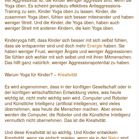
viel Aggressivität ist, die Kinder weniger aggressiv sind, wenn sie
Yoga üben. Es scheint geradezu effektives Antiaggressions-
Training zu sein, Kinder Yoga üben zu lassen. Kinder, die
zusammen Yoga üben, fühlen sich besser miteinander und haben
weniger Streit. Und die Kinder, die Yoga üben, haben auch
weniger Streit mit anderen Kindern, die kein Yoga üben.
Kinderyoga hilft, dass Kinder sich besser mit sich selbst fühlen,
dass sie entspannter sind und doch mehr
Energie
haben. Sie
haben weniger Frust, weniger Ängste und weniger Aggressionen.
Sie fühlen sich wohler mit sich selbst und mit ihren Mitmenschen.
Das hilft ganz natürlich, weniger Aggressionspotential zu haben.
Warum Yoga für Kinder? –
Kreativität
Es wird angenommen, dass in der künftigen Gesellschaft oder in
der künftigen wirtschaftlichen Entwicklung vieles, was heute
wichtig ist, nicht mehr wichtig sein wird. Computer und Roboter
und Künstliche Intelligenz (artificial intelligence), wird vieles
übernehmen, was heute die Menschen machen. Aber eines
werden die Computer, die Roboter und die Künstliche Intelligenz
vermutlich nicht übernehmen. Das ist die Kreativität.
Und diese Kreativität ist so wichtig. Und Kinder entwickeln
Kreativität, wenn sie einfach spielen, wenn sie in der
Natur
sind,