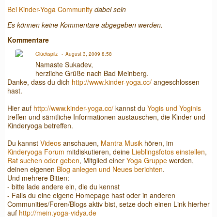
Bei Kinder-Yoga Community
dabei sein
Es können keine Kommentare abgegeben werden.
Kommentare
Glückspilz
August 3, 2009 8:58
Namaste Sukadev,
herzliche Grüße nach Bad Meinberg.
Danke, dass du dich
http://www.kinder-yoga.cc/
angeschlossen
hast.
Hier auf
http://www.kinder-yoga.cc/
kannst du
Yogis und Yoginis
treffen und sämtliche Informationen austauschen, die Kinder und
Kinderyoga betreffen.
Du kannst
Videos
anschauen,
Mantra Musik
hören, im
Kinderyoga Forum
mitdiskutieren, deine
Lieblingsfotos einstellen
,
Rat suchen oder geben
, Mitglied einer
Yoga Gruppe
werden,
deinen eigenen
Blog anlegen und Neues berichten
.
Und mehrere Bitten:
- bitte lade andere ein, die du kennst
- Falls du eine eigene Homepage hast oder in anderen
Communities/Foren/Blogs aktiv bist, setze doch einen Link hierher
auf
http://mein.yoga-vidya.de