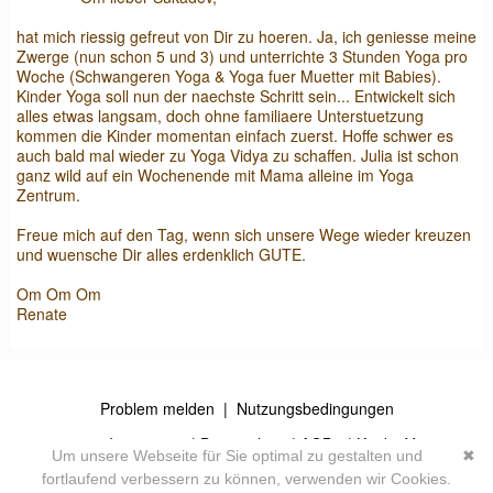
hat mich riessig gefreut von Dir zu hoeren. Ja, ich geniesse meine
Zwerge (nun schon 5 und 3) und unterrichte 3 Stunden Yoga pro
Woche (Schwangeren Yoga & Yoga fuer Muetter mit Babies).
Kinder Yoga soll nun der naechste Schritt sein... Entwickelt sich
alles etwas langsam, doch ohne familiaere Unterstuetzung
kommen die Kinder momentan einfach zuerst. Hoffe schwer es
auch bald mal wieder zu Yoga Vidya zu schaffen. Julia ist schon
ganz wild auf ein Wochenende mit Mama alleine im Yoga
Zentrum.
Freue mich auf den Tag, wenn sich unsere Wege wieder kreuzen
und wuensche Dir alles erdenklich GUTE.
Om Om Om
Renate
Problem melden
|
Nutzungsbedingungen
© 2026
Impressum
|
Datenschutz
|
AGB's
| Kinder-Yoga
Um unsere Webseite für Sie optimal zu gestalten und
✖
Community
Powered by
fortlaufend verbessern zu können, verwenden wir Cookies.