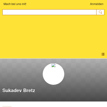
Mach bei uns mit!
Anmelden
KINDER-YOGA
COMMUNITY
Sukadev Bretz