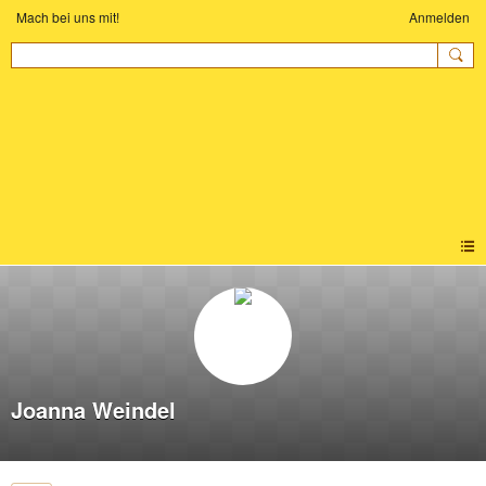
Mach bei uns mit!
Anmelden
KINDER-YOGA
COMMUNITY
Joanna Weindel