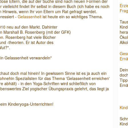
ratlose Eltern, die auf der Suche sind nach neuen Formen der
Erzi
vielleicht findet Ihr selbst in diesem Buch (ich habe es noch
Fra
n Hinweis, wenn Ihr von Eltern um Rat gefragt werdet.
eressiert -
Gelassenheit
ist heute ein so wichtiges Thema.
Taus
010 neu auf den Markt. Dahinter
Kind
n Marshall B. Rosenberg (mit der GFK)
hera
en. Rosenberg hat viele Bücher
Ökol
nd -theorien. Er ist Autor des
Alko
Wut?".
Gesu
 in Gelassenheit verwandeln"
Ern
Dein
haut doch mal hinein! In gewissem Sinne ist es ja auch ein
doch
ohnehin Spezialisten für das Thema 'Gelassenheit erreichen'
Tipp
abhält) - in den Yoga-Schriften wird schließlich von
Ern
ebenswertes Ziel yogischer Übungspraxis gelehrt, das liegt ja
beim Kinderyoga-Unterrichten!
Kind
Schr
Kind