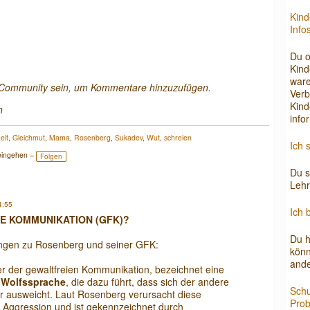
Kind
Info
Du o
Kind
ware
a Community sein, um Kommentare hinzuzufügen.
Verb
Kind
n
info
eit
,
Gleichmut
,
Mama
,
Rosenberg
,
Sukadev
,
Wut
,
schreien
Ich 
eingehen –
Folgen
Du s
Lehr
4:55
Ich 
EIE KOMMUNIKATION (GFK)?
Du h
ungen zu Rosenberg und seiner GFK:
könn
ande
er der gewaltfreien Kommunikation, bezeichnet eine
s
Wolfssprache
, die dazu führt, dass sich der andere
Schu
der ausweicht. Laut Rosenberg verursacht diese
Prob
 Aggression und ist gekennzeichnet durch