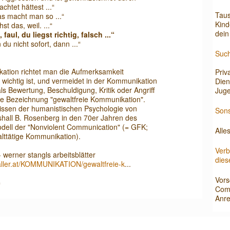
htet hättest ...“
Taus
as macht man so ...“
Kind
t das, weil. ...“
dein
faul, du liegst richtig, falsch ...“
u nicht sofort, dann ...“
Such
kation richtet man die Aufmerksamkeit
Priv
wichtig ist, und vermeidet in der Kommunikation
Dien
s Bewertung, Beschuldigung, Kritik oder Angriff
Juge
e Bezeichnung "gewaltfreie Kommunikation".
issen der humanistischen Psychologie von
Sons
shall B. Rosenberg in den 70er Jahren des
dell der "Nonviolent Communication" (= GFK;
Alle
alttätige Kommunikation).
Verb
erner stangls arbeitsblätter
dies
l-taller.at/KOMMUNIKATION/gewaltfreie-k
...
Vors
=
Com
Anr