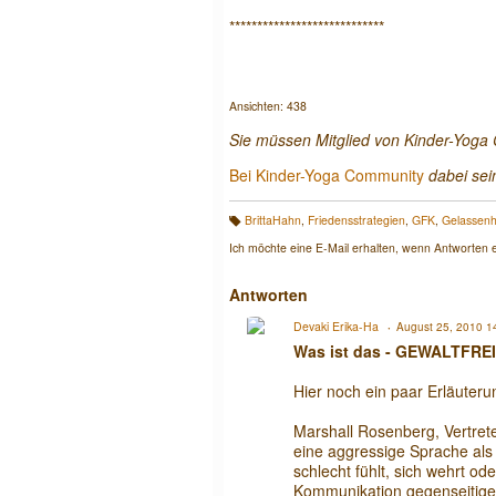
****************************
Ansichten: 438
Sie müssen Mitglied von Kinder-Yog
Bei Kinder-Yoga Community
dabei sei
BrittaHahn
,
Friedensstrategien
,
GFK
,
Gelassenh
T
a
Ich möchte eine E-Mail erhalten, wenn Antworten 
g
s:
Antworten
Devaki Erika-Ha
August 25, 2010 1
Was ist das - GEWALTFR
Hier noch ein paar Erläuter
Marshall Rosenberg, Vertret
eine aggressige Sprache al
schlecht fühlt, sich wehrt o
Kommunikation gegenseitige