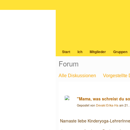
KINDER-Y
Start
Ich
Mitglieder
Gruppen
Forum
Alle Diskussionen
Vorgestellte
Erziehung, Spiritualität für Kids, 
Verbesserungsvorschläge, Feedbac
"Mama, was schreist du so
Kinderyoga Seminare, Veranstaltu
Gepostet von
Devaki Erika-Ha
am 21. 
Schule, Kindergarten - Erfahrunge
Namaste liebe Kinderyoga-LehrerInne