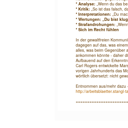
* Analyse:
„Wenn du das beac
* Kritik:
„So ist das falsch, d
* Interpretationen:
„Du machs
* Wertungen: „Du bist klug, 
* Strafandrohungen:
„Wenn d
* Sich im Recht fühlen
In der gewaltfreien Kommuni
dagegen auf das, was einem 
alles, was beim Gegenüber al
ankommen könnte - daher di
Aufbauend auf den Erkenntn
Carl Rogers entwickelte Mar
vorigen Jahrhunderts das Mo
wörtlich übersetzt: nicht gew
Entnommen aus/mehr dazu - w
http://arbeitsblaetter.stang
======================