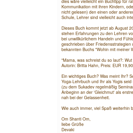
dies wäre vielleicht ein Buchtipp für 
Kommunikation mit ihren Kindern, oder 
nicht gelesen) den einen oder andere
Schule, Lehrer sind vielleicht auch int
Dieses Buch kommt jetzt ab August 2
stehen Erfahrungen zu den Lehren vo
bei unwillkürlichem Handeln und Fühl
geschrieben über Friedensstrategien u
bekannten Buchs "Wohin mit meiner 
"Mama, was schreist du so laut?: Wut
Autorin: Britta Hahn, Preis: EUR 19,90
Ein wichtiges Buch? Was meint Ihr? Sc
Yoga-Lehrbuch und Ihr als Yogis seid 
(zu dem Sukadev regelmäßig Seminare 
Anbeginn an der 'Gleichmut' als erstr
nah bei der Gelassenheit.
Wie auch immer, viel Spaß weiterhin 
Om Shanti Om,
liebe Grüße
Devaki