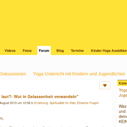
OGA COMMUNITY
Videos
Fotos
Forum
Blog
Termine
Kinder-Yoga Ausbildu
 Diskussionen
Yoga Unterricht mit Kindern und Jugendlichen
Ethische Fragen
Gesundheit für Kinder und Jugendliche, Ernä
Kate
Yoga
k zu dieser Kinder
Kinderyoga Aus- und Weiterbildung
Juge
 laut?: Wut in Gelassenheit verwandeln"
ngen: Infos und Fe
Ich suche Kinderyoga Lehrer
Ich biete
August 2010 um 10:56 in
Erziehung, Spiritualität für Kids, Ethische Fragen
Was 
n, Probleme etc
Suche oder Biete
Sonstiges
und 
dein
n,
KEI